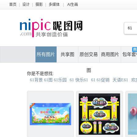
首页
|
设计
|
摄影
|
多媒体
|
AI生画
所有图片
共享图
原创交易
商用图片
包年套
图
你是不是想找:
61背景 61图 61乐园
61 快乐61
61 61促销
天语E61
欢