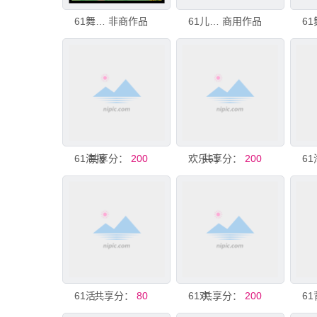
61舞台背景
非商作品
61儿童节六一儿童节美陈展板
商用作品
61海报
共享分：
200
欢乐61
共享分：
200
6
共享分：
61活动背景
80
共享分：
61欢乐购促销海报
200
6