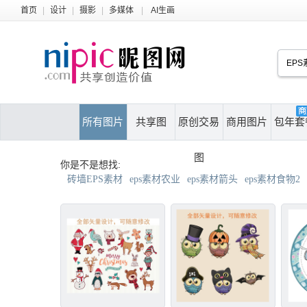
首页
|
设计
|
摄影
|
多媒体
|
AI生画
所有图片
共享图
原创交易
商用图片
包年套
图
你是不是想找:
砖墙EPS素材
eps素材农业
eps素材箭头
eps素材食物2