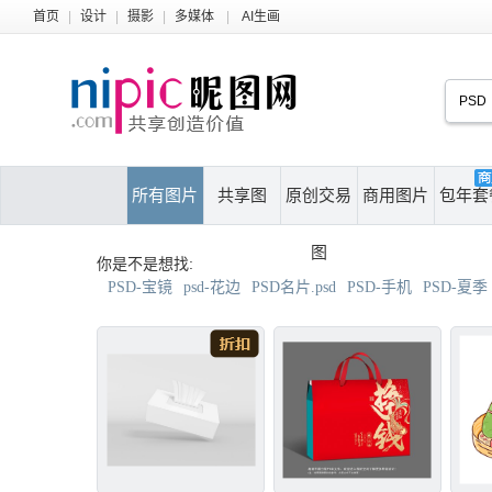
首页
|
设计
|
摄影
|
多媒体
|
AI生画
所有图片
共享图
原创交易
商用图片
包年套
图
你是不是想找:
PSD-宝镜
psd-花边
PSD名片.psd
PSD-手机
PSD-夏季