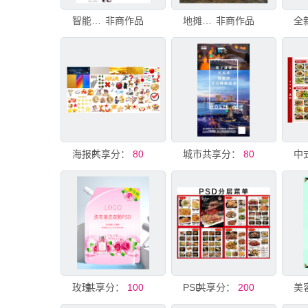
智能门锁PSD源文件含3套模板
非商作品
地摊车广告源文件PSD
非商作品
共享分：
海报PSD素材
80
共享分：
城市夜景高清PSD分层素材
80
共享分：
玫瑰主题洗衣液模版PSD
100
共享分：
PSD分层美食菜单模板
200