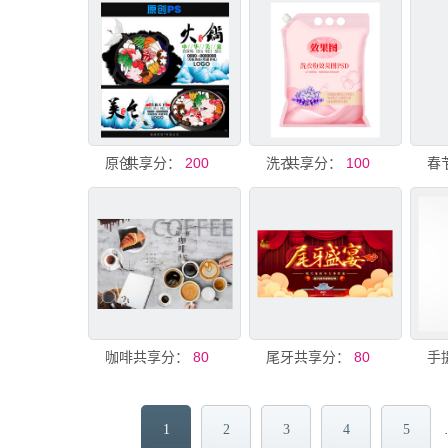
共享分：
原创火锅美食PSD素材
200
共享分：
洗衣粉效果图袋PSD展示
100
共享分：
咖啡背景墙PSD模板
80
共享分：
尾牙盛宴PSD海报素材年会海报
80
1
2
3
4
5