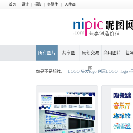
首页
|
设计
|
摄影
|
多媒体
|
AI生画
所有图片
共享图
原创交易
商用图片
包
图
你是不是想找:
LOGO 头发logo 创意LOGO
logo 