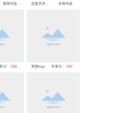
商用作品
创意艺术字体LOGO设计
非商作品
享分：
100
冥想logo
共享分：
200