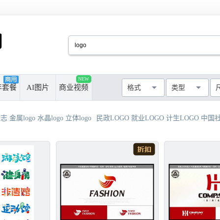
PSD
CDR
AI
PPT
NEW
厘米
像素
年套餐
AI图片
商业视频
格式
类型
MAX
AVI
WMF
MP4
最长边尺寸
>50cm
>100cm
标志 金属logo 水晶logo 立体logo
民政LOGO 就业LOGO 计生LOGO 中国社区LOGO
>300cm
>500cm
不限