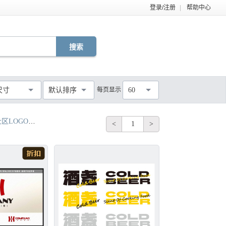
登录/注册
|
帮助中心
EPS
TIF
PDF
JPG
C4D
DWG
尺寸
默认排序
每页显示
60
MOV
AEP
VSP
不限
 党徽LOGO
环保logo 水logo 金属logo
房产logo 标志 金属logo 
<
1
>