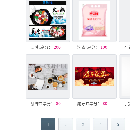
共享分：
原创火锅美食PSD素材
200
共享分：
洗衣粉效果图袋PSD展示
100
共享分：
咖啡背景墙PSD模板
80
共享分：
尾牙盛宴PSD海报素材年会海报
80
1
2
3
4
5