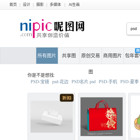
首页
|
设计
|
摄影
|
多媒体
|
AI生画
所有图片
共享图
原创交易
商用图片
包年套
图
你是不是想找:
PSD-宝镜
psd-花边
PSD名片.psd
PSD-手机
PSD-夏季