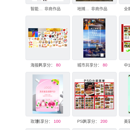
智能门锁PSD源文件含3套模板
非商作品
地摊车广告源文件PSD
非商作品
共享分：
海报PSD素材
80
共享分：
城市夜景高清PSD分层素材
80
共享分：
玫瑰主题洗衣液模版PSD
100
共享分：
PSD分层美食菜单模板
200